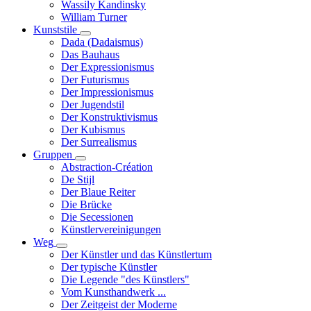
Wassily Kandinsky
William Turner
Kunststile
Unternavigation
Dada (Dadaismus)
von
Das Bauhaus
Kunststile
Der Expressionismus
Der Futurismus
Der Impressionismus
Der Jugendstil
Der Konstruktivismus
Der Kubismus
Der Surrealismus
Gruppen
Unternavigation
Abstraction-Création
von
De Stijl
Gruppen
Der Blaue Reiter
Die Brücke
Die Secessionen
Künstlervereinigungen
Weg
Unternavigation
Der Künstler und das Künstlertum
von
Der typische Künstler
Weg
Die Legende "des Künstlers"
Vom Kunsthandwerk ...
Der Zeitgeist der Moderne