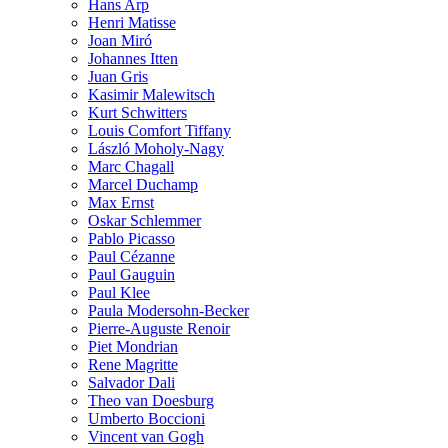
Hans Arp
Henri Matisse
Joan Miró
Johannes Itten
Juan Gris
Kasimir Malewitsch
Kurt Schwitters
Louis Comfort Tiffany
László Moholy-Nagy
Marc Chagall
Marcel Duchamp
Max Ernst
Oskar Schlemmer
Pablo Picasso
Paul Cézanne
Paul Gauguin
Paul Klee
Paula Modersohn-Becker
Pierre-Auguste Renoir
Piet Mondrian
Rene Magritte
Salvador Dali
Theo van Doesburg
Umberto Boccioni
Vincent van Gogh