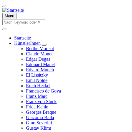
Direkt
zum
Inhalt
Menü
Suche
Suche
Startseite
KünstlerInnen
Hauptnavigation
Unternavigation
Berthe Morisot
von
Claude Monet
KünstlerInnen
Edgar Degas
Edouard Manet
Edvard Munch
El Lissitzky
Emil Nolde
Erich Heckel
Francisco de Goya
Franz Marc
Franz von Stuck
Frida Kahlo
Georges Braque
Giacomo Balla
Gino Severini
Gustav Klimt