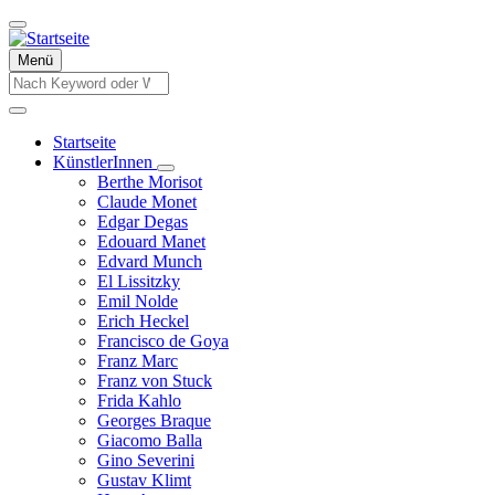
Direkt
zum
Inhalt
Menü
Suche
Suche
Startseite
KünstlerInnen
Hauptnavigation
Unternavigation
Berthe Morisot
von
Claude Monet
KünstlerInnen
Edgar Degas
Edouard Manet
Edvard Munch
El Lissitzky
Emil Nolde
Erich Heckel
Francisco de Goya
Franz Marc
Franz von Stuck
Frida Kahlo
Georges Braque
Giacomo Balla
Gino Severini
Gustav Klimt