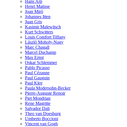
Hans Arp
Henri Matisse
Joan Miró
Johannes Itten
Juan Gris
Kasimir Malewitsch
Kurt Schwitters
Louis Comfort Tiffany
László Moholy-Nagy
Marc Chagall
Marcel Duchamp
Max Ernst
Oskar Schlemmer
Pablo Picasso
Paul Cézanne
Paul Gauguin
Paul Klee
Paula Modersohn-Becker
Pierre-Auguste Renoir
Piet Mondrian
Rene Magritte
Salvador Dali
Theo van Doesburg
Umberto Boccioni
Vincent van Gogh