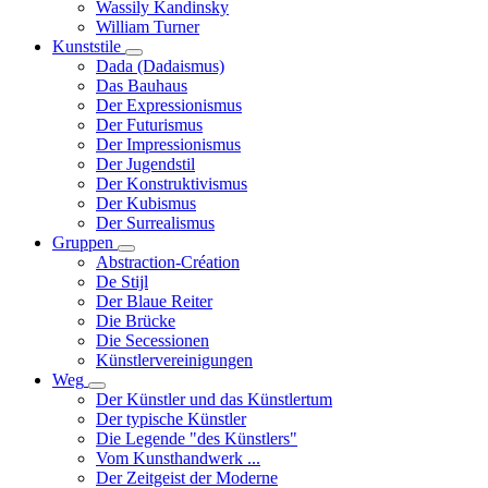
Wassily Kandinsky
William Turner
Kunststile
Unternavigation
Dada (Dadaismus)
von
Das Bauhaus
Kunststile
Der Expressionismus
Der Futurismus
Der Impressionismus
Der Jugendstil
Der Konstruktivismus
Der Kubismus
Der Surrealismus
Gruppen
Unternavigation
Abstraction-Création
von
De Stijl
Gruppen
Der Blaue Reiter
Die Brücke
Die Secessionen
Künstlervereinigungen
Weg
Unternavigation
Der Künstler und das Künstlertum
von
Der typische Künstler
Weg
Die Legende "des Künstlers"
Vom Kunsthandwerk ...
Der Zeitgeist der Moderne