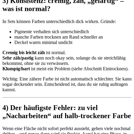
3) Konsistenz: cremig, zäh, „gelartig“ –
was ist normal?
In Sets können Farben unterschiedlich dick wirken. Gründe:
Pigmente verhalten sich unterschiedlich
manche Farben trocknen am Rand schneller an
Deckel waren minimal undicht
Cremig bis leicht zäh
ist normal.
Sehr zäh/pastig
kann noch okay sein, solange du sie streichfähig
bekommst, ohne sie zu verwässern.
Klumpig/hart
ist meist ein Problem (siehe Abschnitt Eintrocknen).
Wichtig: Eine zähere Farbe ist nicht automatisch schlechter. Sie kann
sogar deckender sein. Entscheidend ist, dass du sie ruhig auftragen
kannst.
4) Der häufigste Fehler: zu viel
„Nacharbeiten“ auf halb-trockener Farbe
Wenn eine Fläche nicht sofort perfekt aussieht, gehen viele nochmal
drüber – und genau dann wird sie fleckig. Acryl hat eine Phase, in