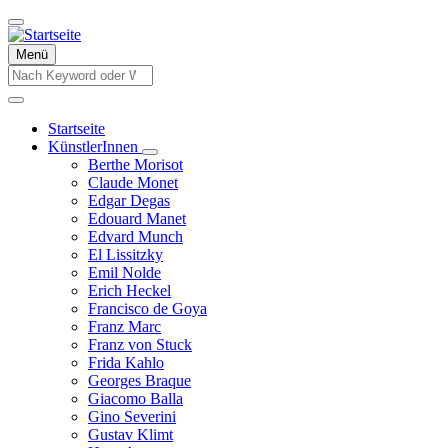
Direkt
zum
Inhalt
Menü
Suche
Suche
Startseite
KünstlerInnen
Hauptnavigation
Unternavigation
Berthe Morisot
von
Claude Monet
KünstlerInnen
Edgar Degas
Edouard Manet
Edvard Munch
El Lissitzky
Emil Nolde
Erich Heckel
Francisco de Goya
Franz Marc
Franz von Stuck
Frida Kahlo
Georges Braque
Giacomo Balla
Gino Severini
Gustav Klimt