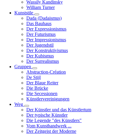
Wassily Kandinsky
William Turner
Kunststile
Unternavigation
Dada (Dadaismus)
von
Das Bauhaus
Kunststile
Der Expressionismus
Der Futurismus
Der Impressionismus
Der Jugendstil
Der Konstruktivismus
Der Kubismus
Der Surrealismus
Gruppen
Unternavigation
Abstraction-Création
von
De Stijl
Gruppen
Der Blaue Reiter
Die Brücke
Die Secessionen
Künstlervereinigungen
Weg
Unternavigation
Der Künstler und das Künstlertum
von
Der typische Künstler
Weg
Die Legende "des Künstlers"
Vom Kunsthandwerk ...
Der Zeitgeist der Moderne