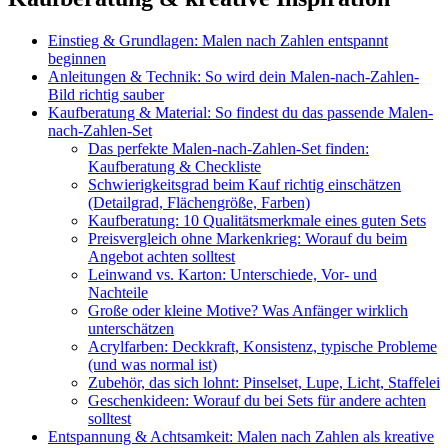
Einstieg & Grundlagen: Malen nach Zahlen entspannt
beginnen
Anleitungen & Technik: So wird dein Malen-nach-Zahlen-
Bild richtig sauber
Kaufberatung & Material: So findest du das passende Malen-
nach-Zahlen-Set
Das perfekte Malen-nach-Zahlen-Set finden:
Kaufberatung & Checkliste
Schwierigkeitsgrad beim Kauf richtig einschätzen
(Detailgrad, Flächengröße, Farben)
Kaufberatung: 10 Qualitätsmerkmale eines guten Sets
Preisvergleich ohne Markenkrieg: Worauf du beim
Angebot achten solltest
Leinwand vs. Karton: Unterschiede, Vor- und
Nachteile
Große oder kleine Motive? Was Anfänger wirklich
unterschätzen
Acrylfarben: Deckkraft, Konsistenz, typische Probleme
(und was normal ist)
Zubehör, das sich lohnt: Pinselset, Lupe, Licht, Staffelei
Geschenkideen: Worauf du bei Sets für andere achten
solltest
Entspannung & Achtsamkeit: Malen nach Zahlen als kreative