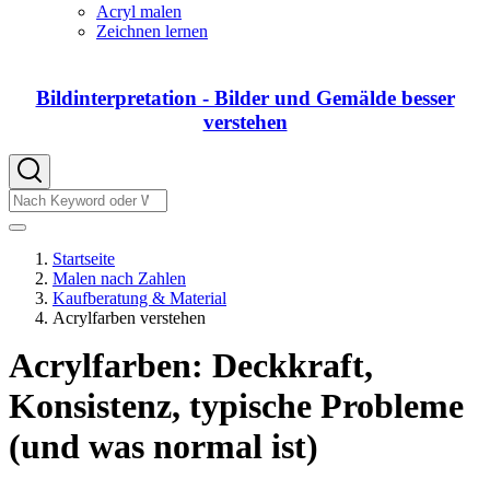
von
Acryl malen
DIY
Zeichnen lernen
Bildinterpretation - Bilder und Gemälde besser
verstehen
Suche
Suche
Startseite
Malen nach Zahlen
Pfadnavigation
Kaufberatung & Material
Acrylfarben verstehen
Acrylfarben: Deckkraft,
Konsistenz, typische Probleme
(und was normal ist)