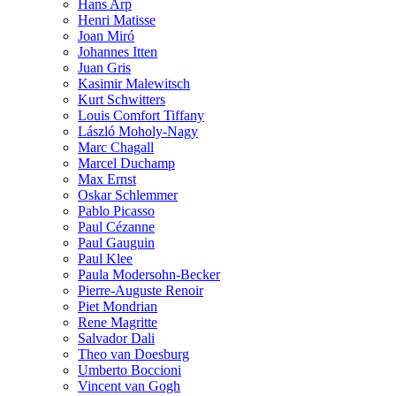
Hans Arp
Henri Matisse
Joan Miró
Johannes Itten
Juan Gris
Kasimir Malewitsch
Kurt Schwitters
Louis Comfort Tiffany
László Moholy-Nagy
Marc Chagall
Marcel Duchamp
Max Ernst
Oskar Schlemmer
Pablo Picasso
Paul Cézanne
Paul Gauguin
Paul Klee
Paula Modersohn-Becker
Pierre-Auguste Renoir
Piet Mondrian
Rene Magritte
Salvador Dali
Theo van Doesburg
Umberto Boccioni
Vincent van Gogh