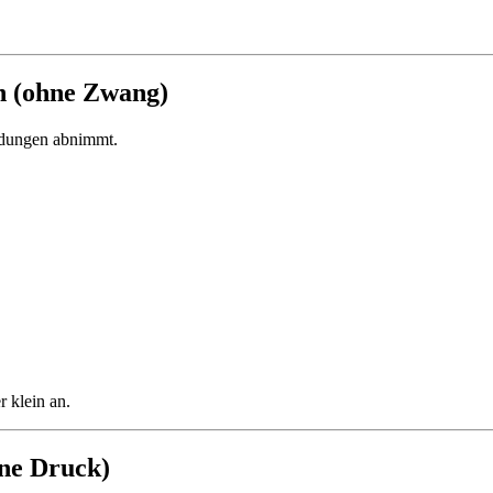
en (ohne Zwang)
eidungen abnimmt.
 klein an.
hne Druck)