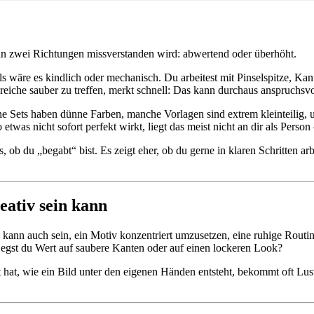
 in zwei Richtungen missverstanden wird: abwertend oder überhöht.
ls wäre es kindlich oder mechanisch. Du arbeitest mit Pinselspitze, Kan
ereiche sauber zu treffen, merkt schnell: Das kann durchaus anspruchsvo
 Sets haben dünne Farben, manche Vorlagen sind extrem kleinteilig, u
 etwas nicht sofort perfekt wirkt, liegt das meist nicht an dir als Per
, ob du „begabt“ bist. Es zeigt eher, ob du gerne in klaren Schritten a
ativ sein kann
tiv kann auch sein, ein Motiv konzentriert umzusetzen, eine ruhige Rou
? Legst du Wert auf saubere Kanten oder auf einen lockeren Look?
at, wie ein Bild unter den eigenen Händen entsteht, bekommt oft Lust, 