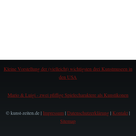
Kleine Vorstellung der (vielleicht) wichtigsten drei Kunstmuseen in
den USA
Mario & Luigi - zwei pfiffige Spielecharaktere als Kunstikonen
© kunst-zeiten.de |
Impressum
|
Datenschutzerklärung
|
Kontakt
|
Sitemap