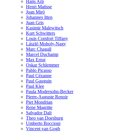
Hans Arp
Henri Matisse
Joan Miró
Johannes Itten
Juan Gris
Kasimir Malewitsch
Kurt Schwitters
Louis Comfort Tiffany
László Moholy-Nagy
Marc Chagall
Marcel Duchamp
Max Ernst
Oskar Schlemmer
Pablo Picasso
Paul Cézanne
Paul Gauguin
Paul Klee
Paula Modersohn-Becker
Pierre-Auguste Renoir
Piet Mondrian
Rene Magritte
Salvador Dali
Theo van Doesburg
Umberto Boccioni
Vincent van Gogh