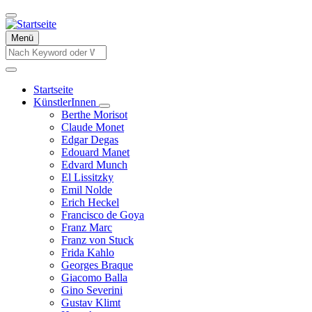
Direkt
zum
Inhalt
Menü
Suche
Suche
Startseite
KünstlerInnen
Hauptnavigation
Unternavigation
Berthe Morisot
von
Claude Monet
KünstlerInnen
Edgar Degas
Edouard Manet
Edvard Munch
El Lissitzky
Emil Nolde
Erich Heckel
Francisco de Goya
Franz Marc
Franz von Stuck
Frida Kahlo
Georges Braque
Giacomo Balla
Gino Severini
Gustav Klimt