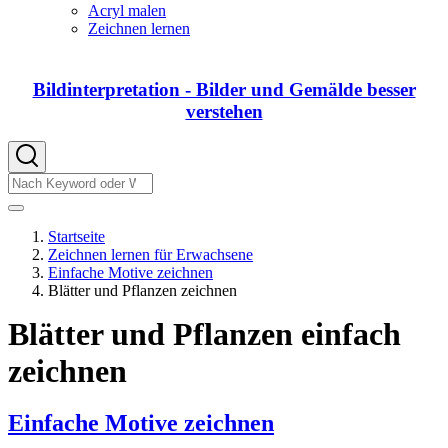
von
Acryl malen
DIY
Zeichnen lernen
Bildinterpretation - Bilder und Gemälde besser
verstehen
Suche
Suche
Startseite
Zeichnen lernen für Erwachsene
Pfadnavigation
Einfache Motive zeichnen
Blätter und Pflanzen zeichnen
Blätter und Pflanzen einfach
zeichnen
Einfache Motive zeichnen