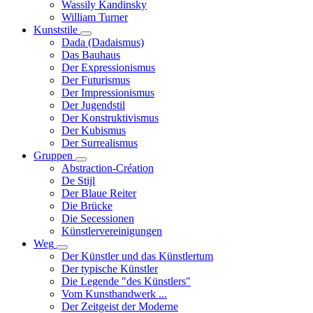
Wassily Kandinsky
William Turner
Kunststile
Unternavigation
Dada (Dadaismus)
von
Das Bauhaus
Kunststile
Der Expressionismus
Der Futurismus
Der Impressionismus
Der Jugendstil
Der Konstruktivismus
Der Kubismus
Der Surrealismus
Gruppen
Unternavigation
Abstraction-Création
von
De Stijl
Gruppen
Der Blaue Reiter
Die Brücke
Die Secessionen
Künstlervereinigungen
Weg
Unternavigation
Der Künstler und das Künstlertum
von
Der typische Künstler
Weg
Die Legende "des Künstlers"
Vom Kunsthandwerk ...
Der Zeitgeist der Moderne