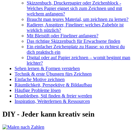
Skizzenbuch, Druckerpapier oder Zeichenblock -
Welches Papier eignet sich zum Zeichnen und mit
welchem anfangen?
Braucht man teures Material, um zeichnen zu lernen?
Radierer, Anspitzer, Fineliner: welches Zubehör ist
wirklich nützlich?
Mit Bleistift oder Fineliner anfangen?
Das richtige Skizzenbuch für Erwachsene finden
Ein einfacher Zeichenplatz zu Hause: so richtest du
dich praktisch ein
Digital oder auf Papier zeichnen – womit beginnt man
leichter?
Sehen lernen & Formen verstehen
Technik & erste Übungen fürs Zeichnen
Einfache Motive zeichnen
Räumlichkeit, Perspektive & Bildaufbau
Häufige Probleme lösen
Dranbleiben, Stil finden & freier werden
Inspiration, Weiterlernen & Ressourcen
DIY - Jeder kann kreativ sein