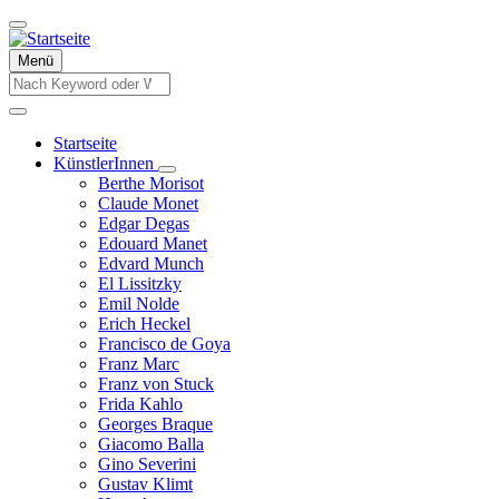
Direkt
zum
Inhalt
Menü
Suche
Suche
Startseite
KünstlerInnen
Hauptnavigation
Unternavigation
Berthe Morisot
von
Claude Monet
KünstlerInnen
Edgar Degas
Edouard Manet
Edvard Munch
El Lissitzky
Emil Nolde
Erich Heckel
Francisco de Goya
Franz Marc
Franz von Stuck
Frida Kahlo
Georges Braque
Giacomo Balla
Gino Severini
Gustav Klimt