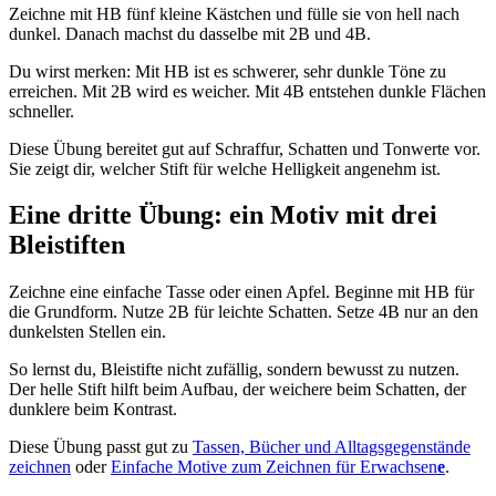
Zeichne mit HB fünf kleine Kästchen und fülle sie von hell nach
dunkel. Danach machst du dasselbe mit 2B und 4B.
Du wirst merken: Mit HB ist es schwerer, sehr dunkle Töne zu
erreichen. Mit 2B wird es weicher. Mit 4B entstehen dunkle Flächen
schneller.
Diese Übung bereitet gut auf Schraffur, Schatten und Tonwerte vor.
Sie zeigt dir, welcher Stift für welche Helligkeit angenehm ist.
Eine dritte Übung: ein Motiv mit drei
Bleistiften
Zeichne eine einfache Tasse oder einen Apfel. Beginne mit HB für
die Grundform. Nutze 2B für leichte Schatten. Setze 4B nur an den
dunkelsten Stellen ein.
So lernst du, Bleistifte nicht zufällig, sondern bewusst zu nutzen.
Der helle Stift hilft beim Aufbau, der weichere beim Schatten, der
dunklere beim Kontrast.
Diese Übung passt gut zu
Tassen, Bücher und Alltagsgegenstände
zeichnen
oder
Einfache Motive zum Zeichnen für Erwachsen
e
.