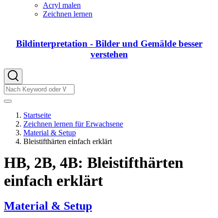
von
Acryl malen
DIY
Zeichnen lernen
Bildinterpretation - Bilder und Gemälde besser
verstehen
Suche
Suche
Startseite
Zeichnen lernen für Erwachsene
Pfadnavigation
Material & Setup
Bleistifthärten einfach erklärt
HB, 2B, 4B: Bleistifthärten
einfach erklärt
Material & Setup