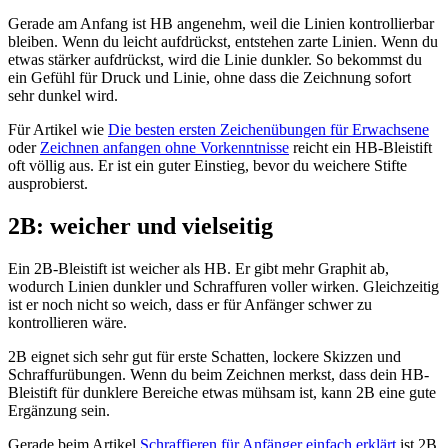
Gerade am Anfang ist HB angenehm, weil die Linien kontrollierbar
bleiben. Wenn du leicht aufdrückst, entstehen zarte Linien. Wenn du
etwas stärker aufdrückst, wird die Linie dunkler. So bekommst du
ein Gefühl für Druck und Linie, ohne dass die Zeichnung sofort
sehr dunkel wird.
Für Artikel wie
Die besten ersten Zeichenübungen für Erwachsene
oder
Zeichnen anfangen ohne Vorkenntnisse
reicht ein HB-Bleistift
oft völlig aus. Er ist ein guter Einstieg, bevor du weichere Stifte
ausprobierst.
2B: weicher und vielseitig
Ein 2B-Bleistift ist weicher als HB. Er gibt mehr Graphit ab,
wodurch Linien dunkler und Schraffuren voller wirken. Gleichzeitig
ist er noch nicht so weich, dass er für Anfänger schwer zu
kontrollieren wäre.
2B eignet sich sehr gut für erste Schatten, lockere Skizzen und
Schraffurübungen. Wenn du beim Zeichnen merkst, dass dein HB-
Bleistift für dunklere Bereiche etwas mühsam ist, kann 2B eine gute
Ergänzung sein.
Gerade beim Artikel
Schraffieren für Anfänger einfach erklärt
ist 2B