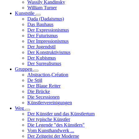
Wassily Kandinsky
William Turner
Kunststile
Unternavigation
Dada (Dadaismus)
von
Das Bauhaus
Kunststile
Der Expressionismus
Der Futurismus
Der Impressionismus
Der Jugendstil
Der Konstruktivismus
Der Kubismus
Der Surrealismus
Gruppen
Unternavigation
Abstraction-Création
von
De Stijl
Gruppen
Der Blaue Reiter
Die Brücke
Die Secessionen
Künstlervereinigungen
Weg
Unternavigation
Der Künstler und das Künstlertum
von
Der typische Künstler
Weg
Die Legende "des Künstlers"
Vom Kunsthandwerk ...
Der Zeitgeist der Moderne