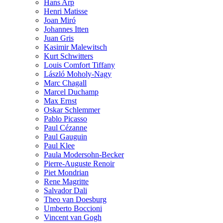
Hans Arp
Henri Matisse
Joan Miró
Johannes Itten
Juan Gris
Kasimir Malewitsch
Kurt Schwitters
Louis Comfort Tiffany
László Moholy-Nagy
Marc Chagall
Marcel Duchamp
Max Ernst
Oskar Schlemmer
Pablo Picasso
Paul Cézanne
Paul Gauguin
Paul Klee
Paula Modersohn-Becker
Pierre-Auguste Renoir
Piet Mondrian
Rene Magritte
Salvador Dali
Theo van Doesburg
Umberto Boccioni
Vincent van Gogh