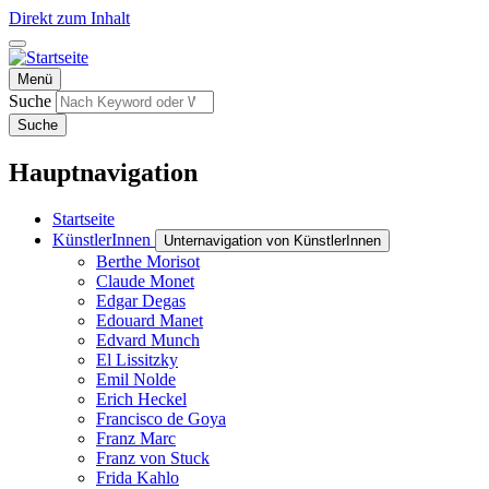
Direkt zum Inhalt
Menü
Suche
Suche
Hauptnavigation
Startseite
KünstlerInnen
Unternavigation von KünstlerInnen
Berthe Morisot
Claude Monet
Edgar Degas
Edouard Manet
Edvard Munch
El Lissitzky
Emil Nolde
Erich Heckel
Francisco de Goya
Franz Marc
Franz von Stuck
Frida Kahlo