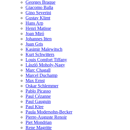
Georges Braque
Giacomo Balla
Gino Severini
Gustav Klimt
Hans Arp
Henri Matisse
Joan Miró
Johannes Itten
Juan Gris
Kasimir Malewitsch
Kurt Schwitters
Louis Comfort Tiffany
László Moholy-Nagy
Marc Chagall
Marcel Duchamp
Max Ernst
Oskar Schlemmer
Pablo Picasso
Paul Cézanne
Paul Gauguin
Paul Klee
Paula Modersohn-Becker
Pierre-Auguste Renoir
Piet Mondrian
Rene Magritte