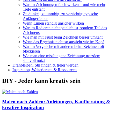
Warum Zeichnungen flach wirken – und wie mehr
Tiefe entsteht
Zu dunkel, zu unruhig, zu vorsichtig: typische
Anfängerfehler
Wenn Linien ständig unsicher wirken
Warum Radieren nicht peinlich ist, sondern Teil des
Zeichnens
Wie man mit Frust beim Zeichnen besser umgeht
Wenn das Ergebnis nicht so aussieht wie im Kopf
Warum Vergleiche mit anderen beim Zeichnen oft
blockieren
Wie man eine misslungene Zeichnung trotzdem
sinnvoll nutzt
Dranbleiben, Stil finden & freier werden
Inspiration, Weiterlernen & Ressourcen
DIY - Jeder kann kreativ sein
Malen nach Zahlen: Anleitungen, Kaufberatung &
kreative Inspiration