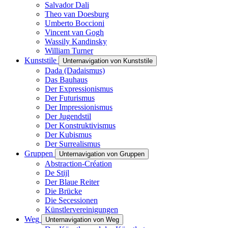
Salvador Dali
Theo van Doesburg
Umberto Boccioni
Vincent van Gogh
Wassily Kandinsky
William Turner
Kunststile
Unternavigation von Kunststile
Dada (Dadaismus)
Das Bauhaus
Der Expressionismus
Der Futurismus
Der Impressionismus
Der Jugendstil
Der Konstruktivismus
Der Kubismus
Der Surrealismus
Gruppen
Unternavigation von Gruppen
Abstraction-Création
De Stijl
Der Blaue Reiter
Die Brücke
Die Secessionen
Künstlervereinigungen
Weg
Unternavigation von Weg