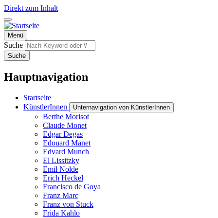
Direkt zum Inhalt
Menü
Suche
Suche
Hauptnavigation
Startseite
KünstlerInnen
Unternavigation von KünstlerInnen
Berthe Morisot
Claude Monet
Edgar Degas
Edouard Manet
Edvard Munch
El Lissitzky
Emil Nolde
Erich Heckel
Francisco de Goya
Franz Marc
Franz von Stuck
Frida Kahlo