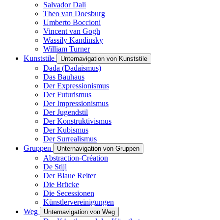
Salvador Dali
Theo van Doesburg
Umberto Boccioni
Vincent van Gogh
Wassily Kandinsky
William Turner
Kunststile
Unternavigation von Kunststile
Dada (Dadaismus)
Das Bauhaus
Der Expressionismus
Der Futurismus
Der Impressionismus
Der Jugendstil
Der Konstruktivismus
Der Kubismus
Der Surrealismus
Gruppen
Unternavigation von Gruppen
Abstraction-Création
De Stijl
Der Blaue Reiter
Die Brücke
Die Secessionen
Künstlervereinigungen
Weg
Unternavigation von Weg