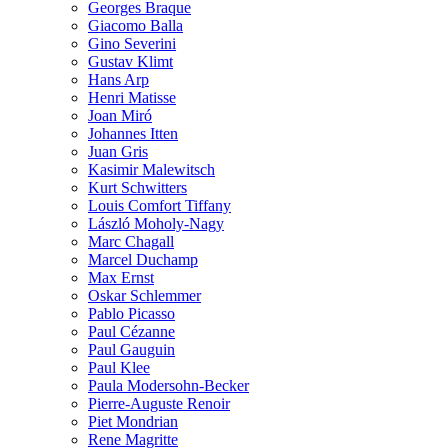
Georges Braque
Giacomo Balla
Gino Severini
Gustav Klimt
Hans Arp
Henri Matisse
Joan Miró
Johannes Itten
Juan Gris
Kasimir Malewitsch
Kurt Schwitters
Louis Comfort Tiffany
László Moholy-Nagy
Marc Chagall
Marcel Duchamp
Max Ernst
Oskar Schlemmer
Pablo Picasso
Paul Cézanne
Paul Gauguin
Paul Klee
Paula Modersohn-Becker
Pierre-Auguste Renoir
Piet Mondrian
Rene Magritte