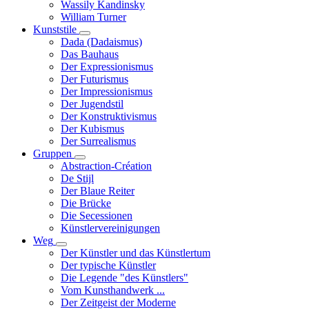
Wassily Kandinsky
William Turner
Kunststile
Unternavigation
Dada (Dadaismus)
von
Das Bauhaus
Kunststile
Der Expressionismus
Der Futurismus
Der Impressionismus
Der Jugendstil
Der Konstruktivismus
Der Kubismus
Der Surrealismus
Gruppen
Unternavigation
Abstraction-Création
von
De Stijl
Gruppen
Der Blaue Reiter
Die Brücke
Die Secessionen
Künstlervereinigungen
Weg
Unternavigation
Der Künstler und das Künstlertum
von
Der typische Künstler
Weg
Die Legende "des Künstlers"
Vom Kunsthandwerk ...
Der Zeitgeist der Moderne