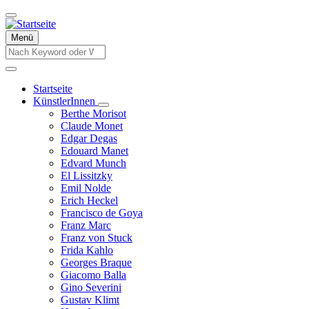
Direkt
zum
Inhalt
Menü
Suche
Suche
Startseite
KünstlerInnen
Hauptnavigation
Unternavigation
Berthe Morisot
von
Claude Monet
KünstlerInnen
Edgar Degas
Edouard Manet
Edvard Munch
El Lissitzky
Emil Nolde
Erich Heckel
Francisco de Goya
Franz Marc
Franz von Stuck
Frida Kahlo
Georges Braque
Giacomo Balla
Gino Severini
Gustav Klimt