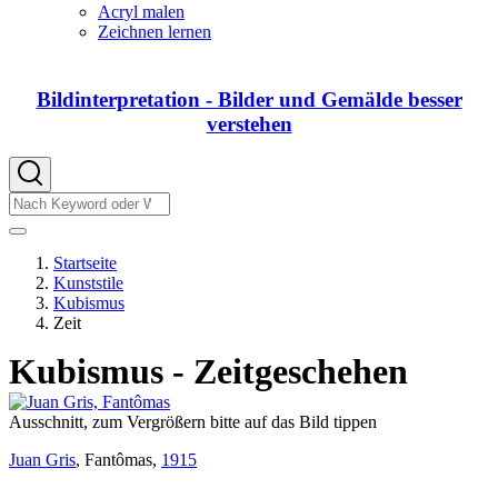
von
Acryl malen
DIY
Zeichnen lernen
Bildinterpretation - Bilder und Gemälde besser
verstehen
Suche
Suche
Startseite
Kunststile
Pfadnavigation
Kubismus
Zeit
Kubismus - Zeitgeschehen
Ausschnitt, zum Vergrößern bitte auf das Bild tippen
Juan Gris
, Fantômas,
1915