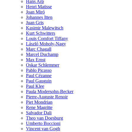
Hans Arp
Henri Matisse
Joan Miró
Johannes Itten
Juan Gris
Kasimir Malewitsch
Kurt Schwitters
Louis Comfort Tiffany
László Moholy-Nagy
Marc Chagall
Marcel Duchamp
Max Ernst
Oskar Schlemmer
Pablo Picasso
Paul Cézanne
Paul Gauguin
Paul Klee
Paula Modersohn-Becker
Pierre-Auguste Renoir
Piet Mondrian
Rene Magritte
Salvador Dali
Theo van Doesburg
Umberto Boccioni
Vincent van Gogh