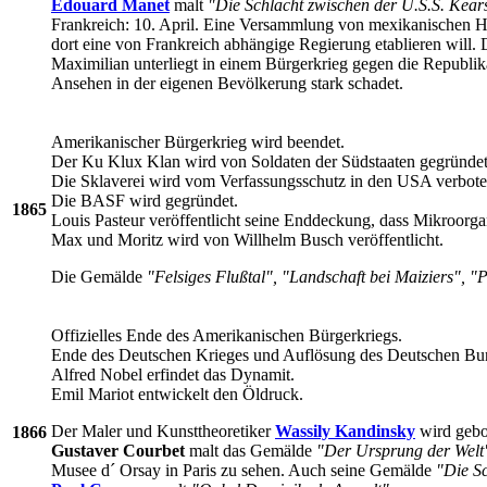
Edouard Manet
malt
"Die Schlacht zwischen der U.S.S. Kear
Frankreich: 10. April. Eine Versammlung von mexikanischen H
dort eine von Frankreich abhängige Regierung etablieren will
Maximilian unterliegt in einem Bürgerkrieg gegen die Republi
Ansehen in der eigenen Bevölkerung stark schadet.
Amerikanischer Bürgerkrieg wird beendet.
Der Ku Klux Klan wird von Soldaten der Südstaaten gegründet
Die Sklaverei wird vom Verfassungsschutz in den USA verbote
Die BASF wird gegründet.
1865
Louis Pasteur veröffentlicht seine Enddeckung, dass Mikroorg
Max und Moritz wird von Willhelm Busch veröffentlicht.
Die Gemälde
"Felsiges Flußtal", "Landschaft bei Maiziers", 
Offizielles Ende des Amerikanischen Bürgerkriegs.
Ende des Deutschen Krieges und Auflösung des Deutschen Bu
Alfred Nobel erfindet das Dynamit.
Emil Mariot entwickelt den Öldruck.
Der Maler und Kunsttheoretiker
Wassily Kandinsky
wird gebo
1866
Gustaver Courbet
malt das Gemälde
"Der Ursprung der Welt
Musee d´ Orsay in Paris zu sehen. Auch seine Gemälde
"Die Sc