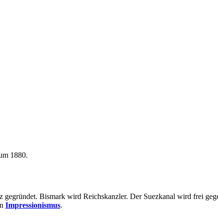
 um 1880.
uz gegründet. Bismark wird Reichskanzler. Der Suezkanal wird frei ge
en
Impressionismus
.