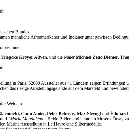
lt.
eutschen Bundes.
mmen männliche Afroamerikaner und Indianer unter gewissen Bedingun
momaschine.
 Triepcke Krøyer Alfvén,
und die Maler
Michael Zeno Diemer, Thom
t.
stellung in Paris. 52000 Aussteller aus 41 Ländern zeigen Erfindungen 
esuchen das riesige Ausstellungsgelände auf dem Marsfeld und bewunde
der Welt ein.
Giacometti, Cuno Amiet, Peter Behrens, Max Slevogt
und
Édouard 
und
"Maria Magdalena"
. Beide Bilder sind heute im Musée dÓrsay zu
alen Marine Ausstellung in Le Havre eine Silbermedaille.