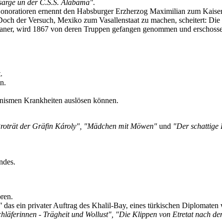
sarge un der C.S.S. Alabama".
onoratioren ernennt den Habsburger Erzherzog Maximilian zum Kaiser 
. Doch der Versuch, Mexiko zum Vasallenstaat zu machen, scheitert: D
kaner, wird 1867 von deren Truppen gefangen genommen und erschossen 
.
n.
anismen Krankheiten auslösen können.
"Proträt der Gräfin Károly", "Mädchen mit Möwen"
und
"Der schattige
ndes.
ren.
"
das ein privater Auftrag des Khalil-Bay, eines türkischen Diplomaten 
hläferinnen - Trägheit und Wollust", "Die Klippen von Etretat nach d