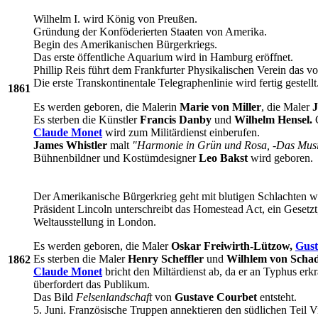
Wilhelm I. wird König von Preußen.
Gründung der Konföderierten Staaten von Amerika.
Begin des Amerikanischen Bürgerkriegs.
Das erste öffentliche Aquarium wird in Hamburg eröffnet.
Phillip Reis führt dem Frankfurter Physikalischen Verein das v
Die erste Transkontinentale Telegraphenlinie wird fertig gestellt
1861
Es werden geboren, die Malerin
Marie von Miller
, die Maler
J
Es sterben die Künstler
Francis Danby
und
Wilhelm Hensel.
G
Claude Monet
wird zum Militärdienst einberufen.
James Whistler
malt
"Harmonie in Grün und Rosa, -Das Mus
Bühnenbildner und Kostümdesigner
Leo Bakst
wird geboren.
Der Amerikanische Bürgerkrieg geht mit blutigen Schlachten we
Präsident Lincoln unterschreibt das Homestead Act, ein Gesetz
Weltausstellung in London.
Es werden geboren, die Maler
Oskar Freiwirth-Lützow,
Gust
Es sterben die Maler
Henry Scheffler
und
Wilhlem von Scha
1862
Claude Monet
bricht den Miltärdienst ab, da er an Typhus er
überfordert das Publikum.
Das Bild
Felsenlandschaft
von
Gustave Courbet
entsteht.
5. Juni. Französische Truppen annektieren den südlichen Teil 