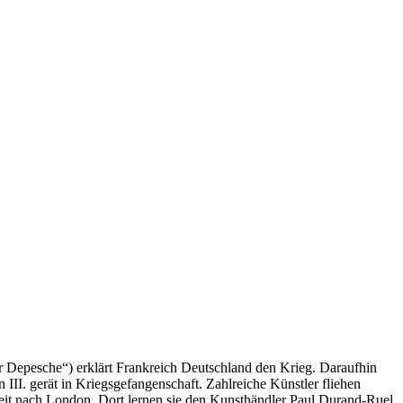
er Depesche“) erklärt Frankreich Deutschland den Krieg. Daraufhin
III. gerät in Kriegsgefangenschaft. Zahlreiche Künstler fliehen
eit nach London. Dort lernen sie den Kunsthändler Paul Durand-Ruel