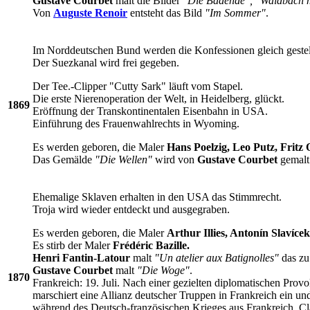
Gustave Courbet
malt die Bilder
"Die Badende", "Waldbach 
Von
Auguste Renoir
entsteht das Bild
"Im Sommer"
.
Im Norddeutschen Bund werden die Konfessionen gleich gestel
Der Suezkanal wird frei gegeben.
Der Tee.-Clipper "Cutty Sark" läuft vom Stapel.
Die erste Nierenoperation der Welt, in Heidelberg, glückt.
1869
Eröffnung der Transkontinentalen Eisenbahn in USA.
Einführung des Frauenwahlrechts in Wyoming.
Es werden geboren, die Maler
Hans Poelzig, Leo Putz, Fritz
Das Gemälde
"Die Wellen"
wird von
Gustave Courbet
gemalt
Ehemalige Sklaven erhalten in den USA das Stimmrecht.
Troja wird wieder entdeckt und ausgegraben.
Es werden geboren, die Maler
Arthur Illies, Antonín Slavíce
Es stirb der Maler
Frédéric Bazille.
Henri Fantin-Latour
malt
"Un atelier aux Batignolles"
das zu
Gustave Courbet
malt
"Die Woge"
.
1870
Frankreich: 19. Juli. Nach einer gezielten diplomatischen Pro
marschiert eine Allianz deutscher Truppen in Frankreich ein un
während des Deutsch-französischen Krieges aus Frankreich. Cl