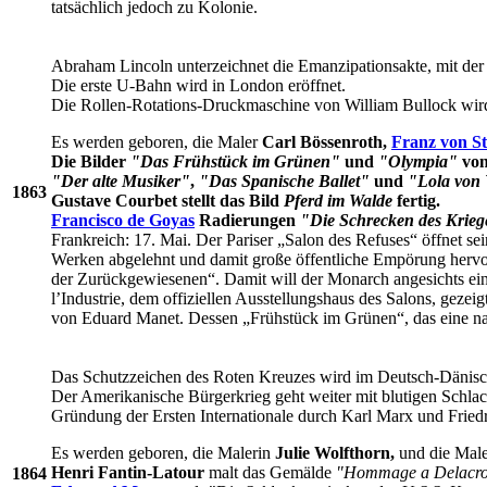
tatsächlich jedoch zu Kolonie.
Abraham Lincoln unterzeichnet die Emanzipationsakte, mit der 
Die erste U-Bahn wird in London eröffnet.
Die Rollen-Rotations-Druckmaschine von William Bullock wird
Es werden geboren, die Maler
Carl Bössenroth,
Franz von S
Die Bilder
"Das Frühstück im Grünen"
und
"Olympia"
vo
"Der alte Musiker"
,
"Das Spanische Ballet"
und
"Lola von 
1863
Gustave Courbet stellt das Bild
Pferd im Walde
fertig.
Francisco de Goyas
Radierungen
"Die Schrecken des Krieg
Frankreich: 17. Mai. Der Pariser „Salon des Refuses“ öffnet s
Werken abgelehnt und damit große öffentliche Empörung hervorg
der Zurückgewiesenen“. Damit will der Monarch angesichts ein
l’Industrie, dem offiziellen Ausstellungshaus des Salons, geze
von Eduard Manet. Dessen „Frühstück im Grünen“, das eine nac
Das Schutzzeichen des Roten Kreuzes wird im Deutsch-Dänisch
Der Amerikanische Bürgerkrieg geht weiter mit blutigen Schlac
Gründung der Ersten Internationale durch Karl Marx und Friedr
Es werden geboren, die Malerin
Julie Wolfthorn,
und die Mal
Henri Fantin-Latour
malt das Gemälde
"Hommage a Delacro
1864