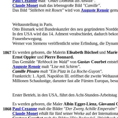
Paul Cezanne
malt
"Onkel Dominik als Anwalt"
.
Claude Monet
malt das lebensgroße Bild
"Camille"
.
Das Bild
"Stilleben mit Rosen"
wird von
Auguste Renoir
gema
Weltausstellung in Paris.
Otto Bismark wird Bundeskanzler des neu gegründeten Nordd
In den USA wird das 14. Adment verabschiedet, dadurch beko
Frauenbewegung.
Werner von Siemens veröffentlicht seine Erfindung, die Dyna
Es werden geboren, die Malerin
Elisabeth Büchsel
und
Marie
1867
Ernst Oppler
und
Pierre Bonnard.
Das Gemälde
"Rehbock im Wald"
von
Gustav Courbet
entsteh
Auguste Renoir
malt
"Lise mit Schirm".
Camille Pissaro
malt "Ein Platz in La Roche-Guyon".
Frankreich: 1. April. Napoléon III. eröffnet die zweite Weltaus
Millionen Schaulustige, darunter fast alle Fürsten Europas, b
Erster Betrieb, in den USA, führt den Acht-Stunden-Arbeitstag 
Es werden geboren, die Maler
Albin Egger-Lienz, Giovanni 
Paul Cezanne
malt die Bilder
"Der Zwerg Achille Emperaire"
1868
Claude Monet
erhält für fünf seiner Werke auf der Internation