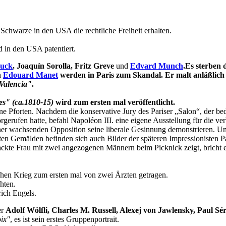
Schwarze in den USA die rechtliche Freiheit erhalten.
 in den USA patentiert.
tuck
, Joaquín Sorolla, Fritz Greve
und
Edvard Munch
.Es sterben
n
Edouard Manet
werden in Paris zum Skandal. Er malt anläßlich e
Valencia"
.
es" (ca.1810-15)
wird zum ersten mal veröffentlicht.
eine Pforten. Nachdem die konservative Jury des Pariser „Salon“, der 
erufen hatte, befahl Napoléon III. eine eigene Ausstellung für die ve
er wachsenden Opposition seine liberale Gesinnung demonstrieren. Unt
igten Gemälden befinden sich auch Bilder der späteren Impressionisten
kte Frau mit zwei angezogenen Männern beim Picknick zeigt, bricht ei
en Krieg zum ersten mal von zwei Ärzten getragen.
hten.
ich Engels.
er
Adolf Wölfli, Charles M. Russell, Alexej von Jawlensky, Paul Sé
ix"
, es ist sein erstes Gruppenportrait.