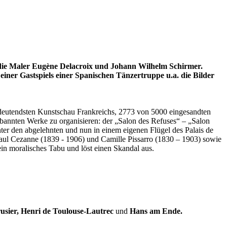
 die Maler Eugène Delacroix und Johann Wilhelm Schirmer.
iner Gastspiels einer Spanischen Tänzertruppe u.a. die Bilder
bedeutendsten Kunstschau Frankreichs, 2773 von 5000 eingesandten
rbannten Werke zu organisieren: der „Salon des Refuses“ – „Salon
er den abgelehnten und nun in einem eigenen Flügel des Palais de
 Paul Cezanne (1839 - 1906) und Camille Pissarro (1830 – 1903) sowie
n moralisches Tabu und löst einen Skandal aus.
rusier, Henri de Toulouse-Lautrec
und
Hans am Ende.