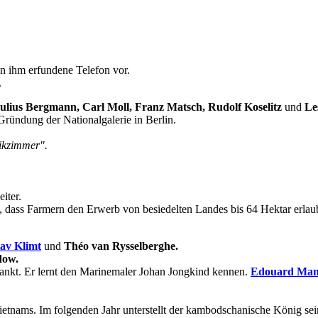
on ihm erfundene Telefon vor.
.
ulius Bergmann, Carl Moll, Franz Matsch, Rudolf Koselitz
und
Le
ründung der Nationalgalerie in Berlin.
ikzimmer".
iter.
t, dass Farmern den Erwerb von besiedelten Landes bis 64 Hektar erlau
av Klimt
und
Théo van Rysselberghe.
dow.
krankt. Er lernt den Marinemaler Johan Jongkind kennen.
Edouard Man
Vietnams. Im folgenden Jahr unterstellt der kambodschanische König se