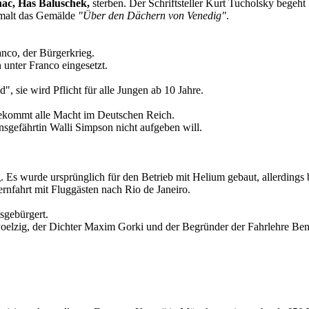
nac, Has Baluschek,
sterben. Der Schriftsteller Kurt Tucholsky begeht
alt das Gemälde
"Über den Dächern von Venedig"
.
anco, der Bürgerkrieg.
 unter Franco eingesetzt.
", sie wird Pflicht für alle Jungen ab 10 Jahre.
bekommt alle Macht im Deutschen Reich.
nsgefährtin Walli Simpson nicht aufgeben will.
rtig. Es wurde ursprünglich für den Betrieb mit Helium gebaut, allerdi
ernfahrt mit Fluggästen nach Rio de Janeiro.
gebürgert.
s Poelzig, der Dichter Maxim Gorki und der Begründer der Fahrlehre B