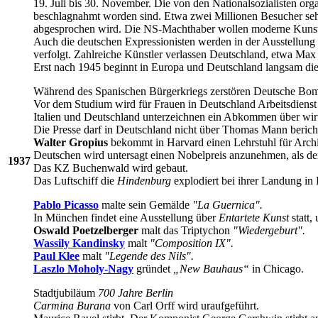
19. Juli bis 30. November. Die von den Nationalsozialisten or
beschlagnahmt worden sind. Etwa zwei Millionen Besucher sehe
abgesprochen wird. Die NS-Machthaber wollen moderne Kunst a
Auch die deutschen Expressionisten werden in der Ausstellung 
verfolgt. Zahlreiche Künstler verlassen Deutschland, etwa Max
Erst nach 1945 beginnt in Europa und Deutschland langsam die
Während des Spanischen Bürgerkriegs zerstören Deutsche Bomb
Vor dem Studium wird für Frauen in Deutschland Arbeitsdienst 
Italien und Deutschland unterzeichnen ein Abkommen über wir
Die Presse darf in Deutschland nicht über Thomas Mann berich
Walter Gropius
bekommt in Harvard einen Lehrstuhl für Archi
Deutschen wird untersagt einen Nobelpreis anzunehmen, als der
1937
Das KZ Buchenwald wird gebaut.
Das Luftschiff die
Hindenburg
explodiert bei ihrer Landung i
Pablo Picasso
malte sein Gemälde
"La Guernica".
In München findet eine Ausstellung über
Entartete Kunst
statt,
Oswald Poetzelberger
malt das Triptychon
"Wiedergeburt".
Wassily Kandinsky
malt
"Composition IX".
Paul Klee
malt
"Legende des Nils".
Laszlo Moholy-Nagy
gründet
„New Bauhaus“
in Chicago.
Stadtjubiläum
700 Jahre Berlin
Carmina Burana
von Carl Orff wird uraufgeführt.