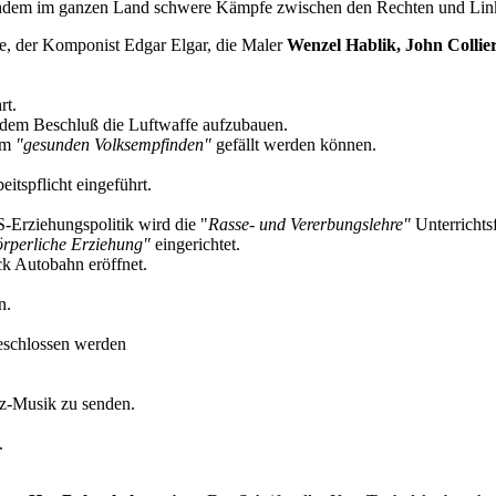
chdem im ganzen Land schwere Kämpfe zwischen den Rechten und Link
e, der Komponist Edgar Elgar, die Maler
Wenzel Hablik, John Collier
rt.
it dem Beschluß die Luftwaffe aufzubauen.
dem
"gesunden Volksempfinden"
gefällt werden können.
tspflicht eingeführt.
-Erziehungspolitik wird die "
Rasse- und Vererbungslehre"
Unterrichts
rperliche Erziehung"
eingerichtet.
k Autobahn eröffnet.
n.
eschlossen werden
z-Musik zu senden.
.