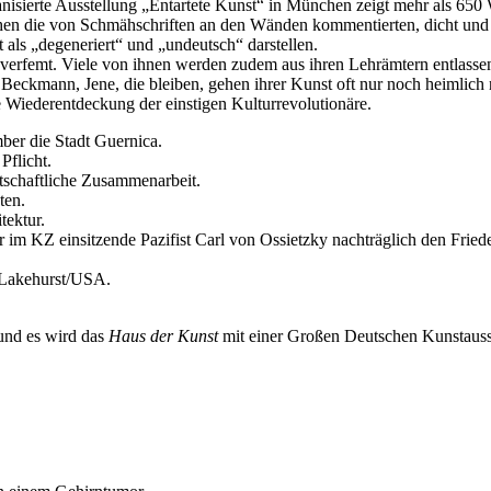
ganisierte Ausstellung „Entartete Kunst“ in München zeigt mehr als 65
n die von Schmähschriften an den Wänden kommentierten, dicht und ch
ls „degeneriert“ und „undeutsch“ darstellen.
verfemt. Viele von ihnen werden zudem aus ihren Lehrämtern entlassen,
 Beckmann, Jene, die bleiben, gehen ihrer Kunst oft nur noch heimlich
 Wiederentdeckung der einstigen Kulturrevolutionäre.
er die Stadt Guernica.
Pflicht.
tschaftliche Zusammenarbeit.
ten.
tektur.
 im KZ einsitzende Pazifist Carl von Ossietzky nachträglich den Frie
n Lakehurst/USA.
 und es wird das
Haus der Kunst
mit einer Großen Deutschen Kunstauss