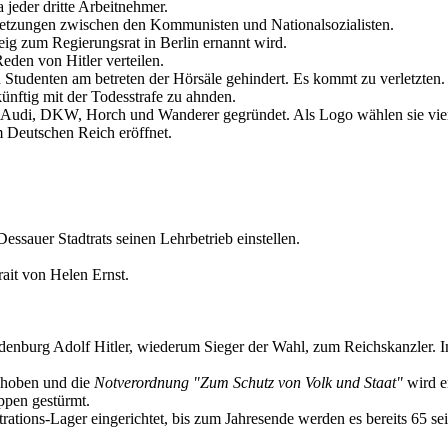
a jeder dritte Arbeitnehmer.
tzungen zwischen den Kommunisten und Nationalsozialisten.
ig zum Regierungsrat in Berlin ernannt wird.
den von Hitler verteilen.
n Studenten am betreten der Hörsäle gehindert. Es kommt zu verletzten.
ünftig mit der Todesstrafe zu ahnden.
di, DKW, Horch und Wanderer gegründet. Als Logo wählen sie vier 
 Deutschen Reich eröffnet.
ssauer Stadtrats seinen Lehrbetrieb einstellen.
rait von Helen Ernst.
enburg Adolf Hitler, wiederum Sieger der Wahl, zum Reichskanzler. Im L
ehoben und die
Notverordnung "Zum Schutz von Volk und Staat"
wird e
pen gestürmt.
ions-Lager eingerichtet, bis zum Jahresende werden es bereits 65 sei