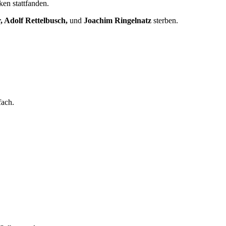
en stattfanden.
, Adolf Rettelbusch,
und
Joachim Ringelnatz
sterben.
fach.