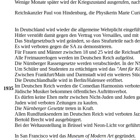
Wenige Monate später wird der Kriegszustand ausgerufen, na
Reichskanzler Paul von Hindenburg, die Physikerin Marie Curi
In Deutschland wird wieder die allgemeine Wehrplicht eingefüh
Hitler verstößt damit gegen den Vertrag von Versailles, und m
Das Strafgesetzbuch wird geändert, so dass Strafurteile nach 
Es wird verboten gegen die SA zu demonstrieren.
Für Frauen und Männer zwischen 18 und 25 wird die Reichsarbei
Alle Freimaurerlogen werden im Deutschen Reich aufgelöst.
Die Nürnberger Rassengesetze werden verabschiedet. In der NS
Um Schüler und Studenten zu ertüchtigen wird das
"Amt für Kö
Zwischen Frankfurt/Main und Darmstadt wird ein weiteres Stüc
Die Deutschlandhalle wird in Berlin/Halensee eröffnet.
Im Deutschen Reich werden die Comedian Harmonists verbote
1935
Jüdische Musiker bekommen öffentliches Auftrittsverbot.
Es dürfen keine Ehen mehr zwischen Nicht-Juden und Juden g
Juden wird verboten Zeitungen zu kaufen.
Die
Nürnberger Gesetzte
treten in Kraft.
Allen Rundfunksendern im Deutschen Reich wird verboten Jaz
Bertold Brecht wird ausgebürgert.
Bei der Weltausstellung in Brüssel wird Neon-Licht vor geführt
In San Francisco wird das
Museum of Modern Art
gegründet.