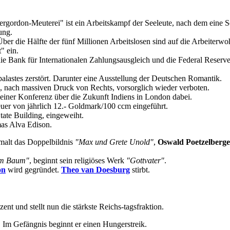
Invergordon-Meuterei" ist ein Arbeitskampf der Seeleute, nach dem ein
ung.
ber die Hälfte der fünf Millionen Arbeitslosen sind auf die Arbeiterwo
" ein.
 die Bank für Internationalen Zahlungsausgleich und die Federal Res
astes zerstört. Darunter eine Ausstellung der Deutschen Romantik.
, nach massiven Druck von Rechts, vorsorglich wieder verboten.
i einer Konferenz über die Zukunft Indiens in London dabei.
er von jährlich 12.- Goldmark/100 ccm eingeführt.
ate Building, eingeweiht.
as Alva Edison.
alt das Doppelbildnis
"Max und Grete Unold"
,
Oswald Poetzelberge
 im Baum"
, beginnt sein religiöses Werk
"Gottvater"
.
on
wird gegründet.
Theo van Doesburg
stirbt.
nt und stellt nun die stärkste Reichs-tagsfraktion.
. Im Gefängnis beginnt er einen Hungerstreik.