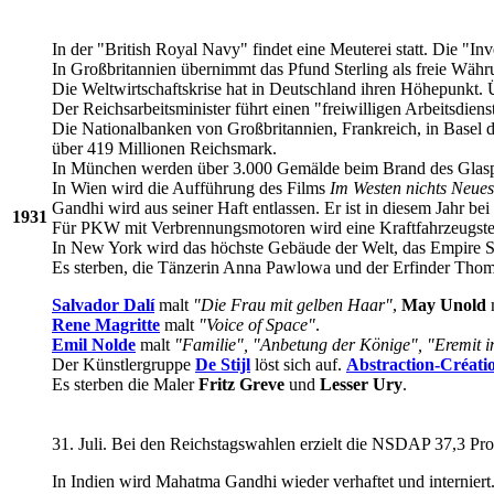
In der "British Royal Navy" findet eine Meuterei statt. Die "
In Großbritannien übernimmt das Pfund Sterling als freie Währ
Die Weltwirtschaftskrise hat in Deutschland ihren Höhepunkt. Ü
Der Reichsarbeitsminister führt einen "freiwilligen Arbeitsdienst
Die Nationalbanken von Großbritannien, Frankreich, in Basel
über 419 Millionen Reichsmark.
In München werden über 3.000 Gemälde beim Brand des Glaspal
In Wien wird die Aufführung des Films
Im Westen nichts Neues
Gandhi wird aus seiner Haft entlassen. Er ist in diesem Jahr be
1931
Für PKW mit Verbrennungsmotoren wird eine Kraftfahrzeugsteu
In New York wird das höchste Gebäude der Welt, das Empire St
Es sterben, die Tänzerin Anna Pawlowa und der Erfinder Thom
Salvador Dalí
malt
"Die Frau mit gelben Haar"
,
May Unold
m
Rene Magritte
malt
"Voice of Space"
.
Emil Nolde
malt
"Familie", "Anbetung der Könige", "Eremit
Der Künstlergruppe
De Stijl
löst sich auf.
Abstraction-Créati
Es sterben die Maler
Fritz Greve
und
Lesser Ury
.
31. Juli. Bei den Reichstagswahlen erzielt die NSDAP 37,3 Proze
In Indien wird Mahatma Gandhi wieder verhaftet und interniert