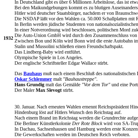
In Deutschland gibt es über 6 Millionen Arbeitslose, das ist etw
Bei den Maikundgebungen kommt es zu blutigen Auseinanderse
Hitler wird deutscher Staatsbürger, nachdem er von Braunschwe
Die NSDAP läßt vor den Wahlen ca. 50.000 Schallplatten mit Re
In Berlin werden jüdische Studenten von nationalsozialistische
In einer Notverordnung wird beschlossen, politischen Mord zuk
Die Auto-Union GmbH wird durch den Zusammenschluss von Au
1932
Zwischen Bon und Köln wird Bonn wird die erste Autobahn im
Stalin und Mussolini schließen einen Freundschaftspakt.
Das Lindberg-Baby wird entführt.
Olympische Spiele in Los Angeles.
Der englische Schriftsteller Edgar Wallace stirbt.
Das
Bauhaus
muß nach einem Beschluß des nationalistischen De
Oskar Schlemmer
malt
"Bauhaustreppe".
Hans Grundig
malt das Gemälde
"Vor dem Tor"
und eine Port
Der Maler
Max Slevogt
stirbt.
30. Januar. Nach erneuten Wahlen ernennt Reichspräsident Hind
Hindenburg löst auf Hitlers Wunsch den Reichstag auf.
Nach einem Brand im Reichstag werden die Grundrechte aufg
Die Berliner Künstlerkolonie
Der Rote Block
wird von SA-Trup
In Dachau, Sachsenhausen und Hamburg werden erste Konzentrat
Die Gewerkschaften werden im Deutschen Reich verboten.