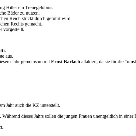
ung Hitler ein Treuegelöbnis.
liche Bäder zu nutzen.
hen Reich strickt durch geführt wird.
ichen Rechts gemacht.
 vorgestellt.
ti.
te aus.
 diesem Jahr gemeinsam mit
Ernst Barlach
attakiert, da sie für die "um
m Jahr auch die KZ unterstellt.
 Während dieses Jahrs sollen die jungen Frauen unentgeltlich in einer 
t.