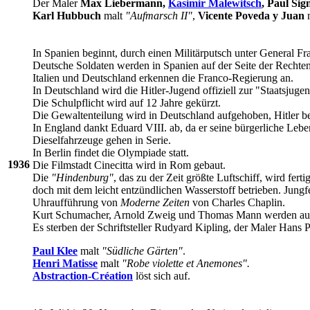
Der Maler
Max Liebermann,
Kasimir Malewitsch
, Paul Sig
Karl Hubbuch
malt
"Aufmarsch II"
,
Vicente Poveda y Juan
m
In Spanien beginnt, durch einen Militärputsch unter General Fr
Deutsche Soldaten werden in Spanien auf der Seite der Rechten
Italien und Deutschland erkennen die Franco-Regierung an.
In Deutschland wird die Hitler-Jugend offiziell zur "Staatsjugend
Die Schulpflicht wird auf 12 Jahre gekürzt.
Die Gewaltenteilung wird in Deutschland aufgehoben, Hitler 
In England dankt Eduard VIII. ab, da er seine bürgerliche Lebe
Dieselfahrzeuge gehen in Serie.
In Berlin findet die Olympiade statt.
1936
Die Filmstadt Cinecitta wird in Rom gebaut.
Die
"Hindenburg"
, das zu der Zeit größte Luftschiff, wird fe
doch mit dem leicht entzündlichen Wasserstoff betrieben. Jungf
Uhraufführung von
Moderne Zeiten
von Charles Chaplin.
Kurt Schumacher, Arnold Zweig und Thomas Mann werden aus
Es sterben der Schriftsteller Rudyard Kipling, der Maler Han
Paul Klee
malt
"Südliche Gärten"
.
Henri Matisse
malt
"Robe violette et Anemones".
Abstraction-Création
löst sich auf.