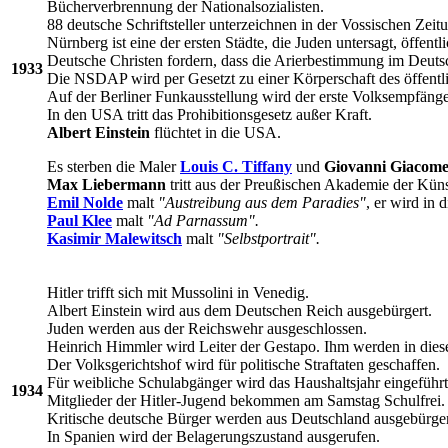
Bücherverbrennung der Nationalsozialisten.
88 deutsche Schriftsteller unterzeichnen in der Vossischen Zeit
Nürnberg ist eine der ersten Städte, die Juden untersagt, öffent
Deutsche Christen fordern, dass die Arierbestimmung im Deutsc
1933
Die NSDAP wird per Gesetzt zu einer Körperschaft des öffentl
Auf der Berliner Funkausstellung wird der erste Volksempfänger
In den USA tritt das Prohibitionsgesetz außer Kraft.
Albert Einstein
flüchtet in die USA.
Es sterben die Maler
Louis C. Tiffany
und
Giovanni Giacomet
Max Liebermann
tritt aus der Preußischen Akademie der Küns
Emil Nolde
malt
"Austreibung aus dem Paradies"
, er wird in
Paul Klee
malt
"Ad Parnassum".
Kasimir Malewitsch
malt
"Selbstportrait".
Hitler trifft sich mit Mussolini in Venedig.
Albert Einstein wird aus dem Deutschen Reich ausgebürgert.
Juden werden aus der Reichswehr ausgeschlossen.
Heinrich Himmler wird Leiter der Gestapo. Ihm werden in diese
Der Volksgerichtshof wird für politische Straftaten geschaffen.
Für weibliche Schulabgänger wird das Haushaltsjahr eingeführt.
1934
Mitglieder der Hitler-Jugend bekommen am Samstag Schulfrei.
Kritische deutsche Bürger werden aus Deutschland ausgebürger
In Spanien wird der Belagerungszustand ausgerufen.